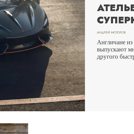
АТЕЛЬ
СУПЕР
АНДРЕЙ МОТОРОВ
Англичане из
выпускают мн
другого быст