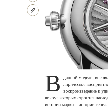
В
данной модели, впервы
лирическое восприятие
воспроизведение и уд
вокруг которых строится насле
истории марки – истории гениа