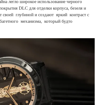
йна легло широкое использование черного
окрытия DLC для отделки корпуса, безеля и
ют своей глубиной и создают яркий контраст с
агетного механизма, который будто