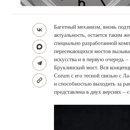
Багетный механизм, вновь под
актуальность, остается таким ж
специально разработанной комп
пересекающихся мостов вызыва
искусства и в первую очередь –
Бруклинский мост. Вся концеп
Corum с его тесной связью с Л
и способностью выходить за ра
представлена в двух версиях – 