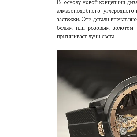
В основу новой концепции диза
алмазоподобного углеродного п
застежки. Эти детали впечатля
белым или розовым золотом б
притягивает лучи света.