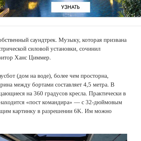
собственный саундтрек. Музыку, которая призвана
трической силовой установки, сочинил
зитор Ханс Циммер.
сбот (дом на воде), более чем просторна,
ирина между бортами составляет 4,5 метра. В
щающиеся на 360 градусов кресла. Практически в
 находится «пост командира» — с 32-дюймовым
щим картинку в разрешении 6K. Им можно