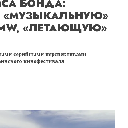
СА БОНДА:
А «МУЗЫКАЛЬНУЮ»
BMW, «ЛЕТАЮЩУЮ»
ьными серийными перспективами
Каннского кинофестиваля