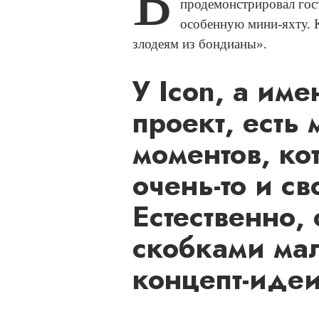
Б
продемонстрировал гос
особенную мини-яхту. 
злодеям из бондианы».
У Icon, а име
проект, есть
моментов, ко
очень-то и с
Естественно, 
скобками ма
концепт-идеи