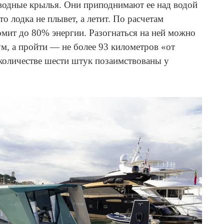
водные крылья. Они приподнимают ее над водой
то лодка не плывет, а летит. По расчетам
омит до 80% энергии. Разогнаться на ней можно
ум, а пройти — не более 93 километров «от
 количестве шести штук позаимствованы у