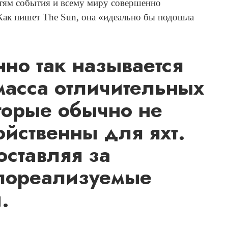
тям события и всему миру совершенно
Как пишет The Sun, она «идеально бы подошла
нно так называется
 масса отличительных
торые обычно не
войственны для яхт.
оставляя за
лореализуемые
.