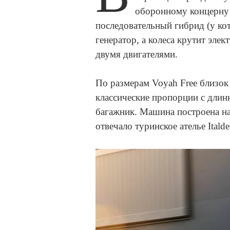
оборонному концерну 
последовательный гибрид (у ко
генератор, а колеса крутит эле
двумя двигателями.
По размерам Voyah Free близо
классические пропорции с длин
багажник. Машина построена на 
отвечало туринское ателье Itald