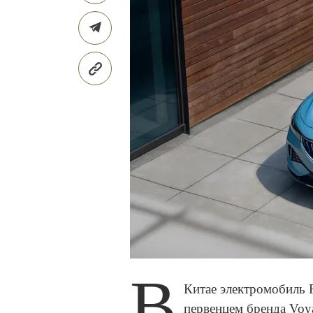
В
Китае электромобиль F
первенцем бренда Voy