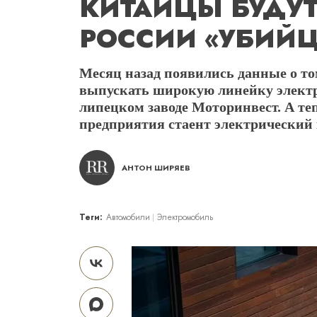
КИТАЙЦЫ БУДУТ
РОССИИ «УБИЙЦ
Месяц назад появились данные о том
выпускать широкую линейку электр
липецком заводе Моторинвест. А теп
предприятия стаент электрический 
АНТОН ШИРЯЕВ
Теги:
Автомобили
Электромобиль