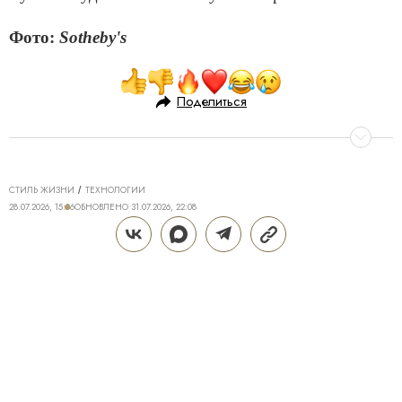
Фото:
Sotheby's
Поделиться
СТИЛЬ ЖИЗНИ
ТЕХНОЛОГИИ
28.07.2026, 15:06
ОБНОВЛЕНО
31.07.2026, 22:08
ТЕХНОЛОГИИ DREAME ДЛЯ
ИДЕАЛЬНОГО ДОМА: КАК Z40
AQUACYCLE PRO МЕНЯЕТ
ПОВСЕДНЕВНУЮ УБОРКУ
Поддерживать дом в чистоте — трудозатратная и
не самая приятная часть жизни, полностью
исключить которую крайне сложно. Даже если к
вам приходит клинер, брать в руки пылесос