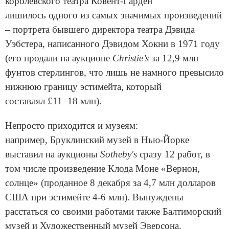
королевского театра Ковент-Гарден
лишилось одного из самых значимых произведений
– портрета бывшего директора театра Дэвида
Уэбстера, написанного Дэвидом Хокни в 1971 году
(его продали на аукционе
Christie’s
за 12,9 млн
фунтов стерлингов, что лишь не намного превысило
нижнюю границу эстимейта, который
составлял £11–18 млн).
Непросто приходится и музеям:
например, Бруклинский музей в Нью-Йорке
выставил на аукционы
Sotheby's
сразу 12 работ, в
том числе произведение Клода Моне «Вернон,
солнце» (проданное 8 декабря за 4,7 млн долларов
США при эстимейте 4-6 млн). Вынуждены
расстаться со своими работами также Балтиморский
музей и Художественный музей Эверсона.