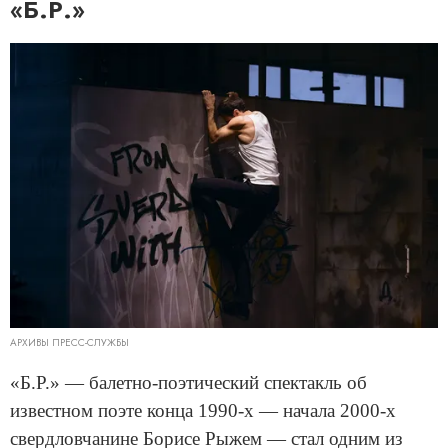
«Б.Р.»
АРХИВЫ ПРЕСС-СЛУЖБЫ
«Б.Р.» — балетно-поэтический спектакль об
известном поэте конца 1990-х — начала 2000-х
свердловчанине Борисе Рыжем — стал одним из