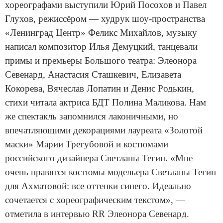
хореографами выступили Юрий Посохов и Павел
Глухов, режиссёром — худрук шоу-пространства
«Ленинград Центр» Феликс Михайлов, музыку
написал композитор Илья Демуцкий, танцевали
примы и премьеры Большого театра: Элеонора
Севенард, Анастасия Сташкевич, Елизавета
Кокорева, Вячеслав Лопатин и Денис Родькин,
стихи читала актриса БДТ Полина Маликова. Нам
же спектакль запомнился лаконичными, но
впечатляющими декорациями лауреата «Золотой
маски» Марии Трегубовой и костюмами
российского дизайнера Светланы Тегин. «Мне
очень нравятся костюмы модельера Светланы Тегин
для Ахматовой: все оттенки синего. Идеально
сочетается с хореографическим текстом», —
отметила в интервью RR Элеонора Севенард.