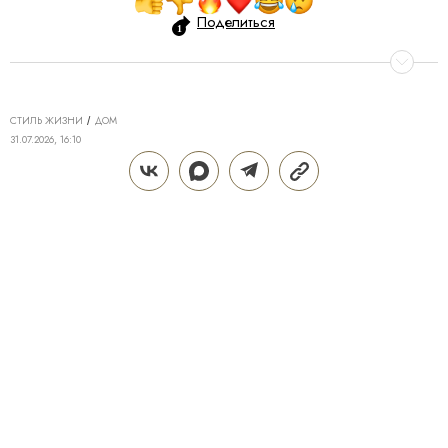
Поделиться
СТИЛЬ ЖИЗНИ
ДОМ
31.07.2026, 16:10
АРХИТЕКТУРА ДВОРА: КАК
ПРИВАТНОЕ ПРОСТРАНСТВО
СТАЛО ВАЖНЫМ АКТИВОМ
ЭЛИТНОГО ДОМА
Когда-то собственный закрытый двор считали
отличительной деталью делюкс-проекта — теперь
это, по сути, привычная реальность
ИРИНА ПАЛЕЙ
Теги:
Дом