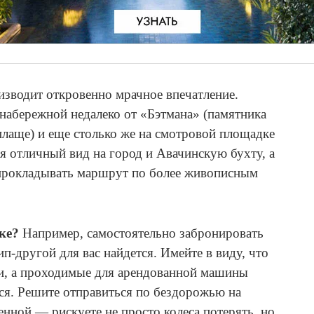
зводит откровенно мрачное впечатление.
набережной недалеко от «Бэтмана» (памятника
лаще) и еще столько же на смотровой площадке
я отличный вид на город и Авачинскую бухту, а
ь прокладывать маршрут по более живописным
тке?
Например, самостоятельно забронировать
п-другой для вас найдется. Имейте в виду, что
, а проходимые для арендованной машины
ся. Решите отправиться по бездорожью на
нной — рискуете не просто колеса потерять, но