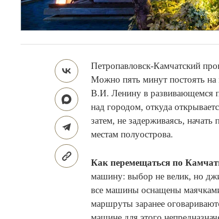
Петропавловск-Камчатский прои
Можно пять минут постоять на 
В.И. Ленину в развивающемся п
над городом, откуда открываетс
затем, не задерживаясь, начат
местам полуострова.
Как перемещаться по Камча
машину: выбор не велик, но джи
все машины оснащены маячками
маршруты заранее оговаривают
машине для этого непредназначе