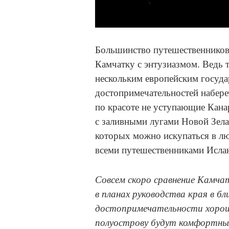
Большинство путешественников
Камчатку с энтузиазмом. Ведь 
нескольким европейским госуда
достопримечательностей наберет
по красоте не уступающие Кана
с заливными лугами Новой Зела
которых можно искупаться в лю
всеми путешественниками Исла
Совсем скоро сравнение Камча
в планах руководства края в б
достопримечательности хорош
полуострову будут комфортным