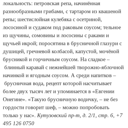
локальность: петровская репа, начинённая
разнообразными грибами, с тартаром из квашеной
репы; шестислойная кулебяка с осетриной,
лососиной и судаком под раковым соусом; тельное
из щучины, сомовины и лососины с раками и
щучьей икрой; поросятина в брусничной глазури с
душицей, гречневой колбасой, капустой, мочёной
брусникой и горчичным соусом. На сладкое –
блинный каравай с нежнейшей творожно-яблочной
начинкой и ягодным соусом. А среди напитков –
брусничная вода, рецепт которой насчитывает
более двух тысяч лет и упоминается в «Евгении
Онегине». «Такую брусничную водичку, – не без
гордости говорит шеф, – можно попробовать
только у нас».
Кутузовский пр-т, д. 2/1, стр. 6, +7
495 126 0750