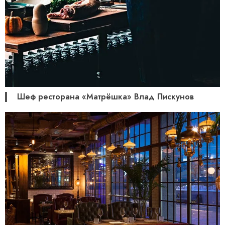
Шеф ресторана «Матрёшка» Влад Пискунов