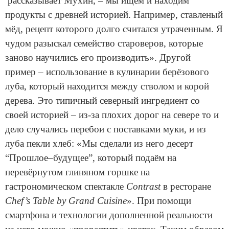
рассказывает Мухин, – мы ищем и находим
продукты с древней историей. Например, ставленый
мёд, рецепт которого долго считался утраченным. Я
чудом разыскал семейство староверов, которые
заново научились его производить». Другой
пример – использование в кулинарии берёзового
луба, который находится между стволом и корой
дерева. Это типичный северный ингредиент со
своей историей – из-за плохих дорог на севере то и
дело случались перебои с поставками муки, и из
луба пекли хлеб: «Мы сделали из него десерт
“Прошлое–будущее”, который подаём на
перевёрнутом глиняном горшке на
гастрономическом спектакле
Contrast
в ресторане
Chef’s Table by Grand Cuisine
». При помощи
смартфона и технологии дополненной реальности