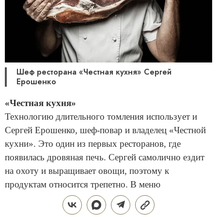
Шеф ресторана «Честная кухня» Сергей
Ерошенко
«Честная кухня»
Технологию длительного томления использует и
Сергей Ерошенко, шеф-повар и владелец «Честной
кухни». Это один из первых ресторанов, где
появилась дровяная печь. Сергей самолично ездит
на охоту и выращивает овощи, поэтому к
продуктам относится трепетно. В меню
представлены несколько видов пирогов с начинкой,
но все рекорды много лет бьёт пирог с олениной.