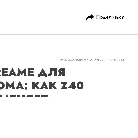
Поделиться
28.07.2026, 15:06
ОБНОВЛЕНО
31.07.2026, 22:08
REAME ДЛЯ
МА: КАК Z40
 МЕНЯЕТ
 УБОРКУ
озатратная и не самая приятная часть
ую крайне сложно. Даже если к вам