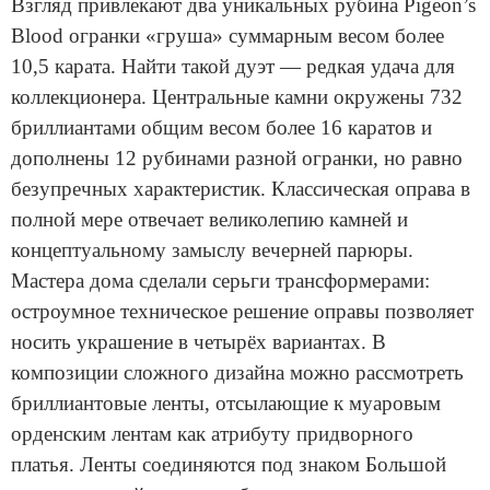
Взгляд привлекают два уникальных рубина Pigeon’s
Blood огранки «груша» суммарным весом более
10,5 карата. Найти такой дуэт — редкая удача для
коллекционера. Центральные камни окружены 732
бриллиантами общим весом более 16 каратов и
дополнены 12 рубинами разной огранки, но равно
безу­пречных характеристик. Классическая оправа в
полной мере отвечает великолепию камней и
концептуальному замыслу вечерней парюры.
Мастера дома сделали серьги трансформерами:
остроумное техниче­ское решение оправы позволяет
носить украшение в четырёх вариан­тах. В
композиции сложного дизайна можно рассмотреть
бриллианто­вые ленты, отсылающие к муаровым
орденским лентам как атрибуту придворного
платья. Ленты соединяются под знаком Большой