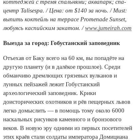
коттеджей с тремя спальнями; аквапарк; спа-
центр Talisespa. / Цена: от $140 за ночь. / Must:
выпить коктейль на террасе Promenade Sunset,
любуясь каспийским закатом. /
www.jumeirah.com
Выезда за город: Гобустанский заповедник
Отъехав от Баку всего на 60 км, вы попадёте на
другую планету (и в далёкое прошлое). Среди
обманчиво дремлющих грязевых вулканов и
лунных пейзажей лежит Гобустанский
археологический заповедник. Крики
доисторических охотников и рёв пещерных львов
легко домыслить — в помощь тому около 6000
наскальных рисунков каменного и бронзового
веков. В новую эру одними из первых посетителей
этих краёв стали солдаты императора Домициана