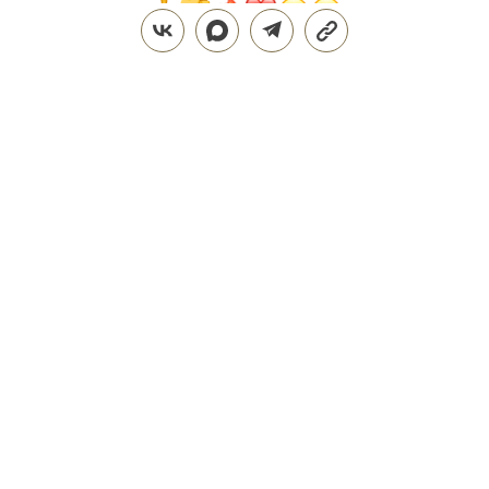
Поделиться
ВПЕЧАТЛЕНИЯ
ПУТЕШЕСТВИЯ
01.02.2016, 14:24
ОБНОВЛЕНО
06.02.2026, 15:38
ИСТОРИИ О БЛИЖНЕМ
ЗАРУБЕЖЬЕ: ЛИТВА
Из трёх бывших прибалтийских республик в Литве
больше всего состоятельных людей, но со стороны
это незаметно
РЕДАКЦИЯ САЙТА