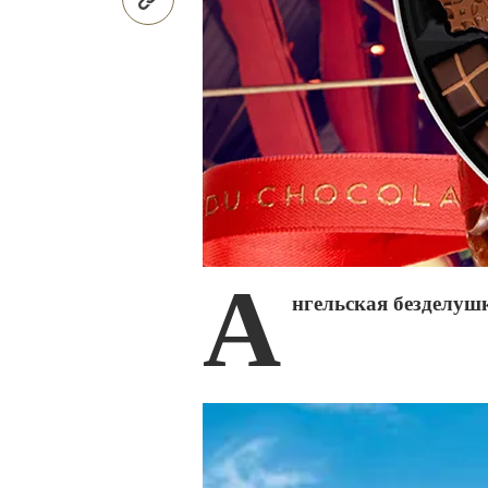
А
нгельская безделушк