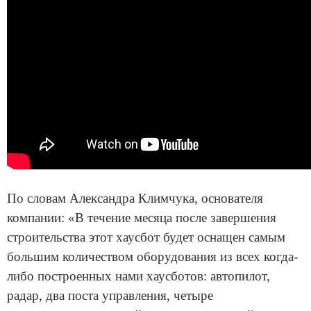
По словам Александра Климчука, основателя
компании: «В течение месяца после завершения
строительства этот хаусбот будет оснащен самым
большим количеством оборудования из всех когда-
либо построенных нами хаусботов: автопилот,
радар, два поста управления, четыре