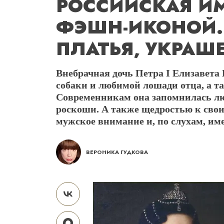
РОССИЙСКАЯ И
ФЭШН-ИКОНОЙ.
ПЛАТЬЯ, УКРАШ
Внебрачная дочь Петра I Елизавета
собаки и любимой лошади отца, а та
Современникам она запомнилась л
роскоши. А также щедростью к сво
мужское внимание и, по слухам, им
ВЕРОНИКА ГУДКОВА