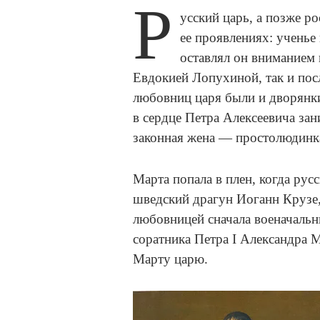
Р
усский царь, а позже р
ее проявлениях: ученье 
оставлял он вниманием 
Евдокией Лопухиной, так и посл
любовниц царя были и дворянк
в сердце Петра Алексеевича зан
законная жена — простолюдинка
Марта попала в плен, когда рус
шведский драгун Иоганн Крузе,
любовницей сначала военачальн
соратника Петра I Александра 
Марту царю.