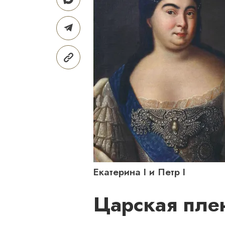
Екатерина I и Петр I
Царская пле