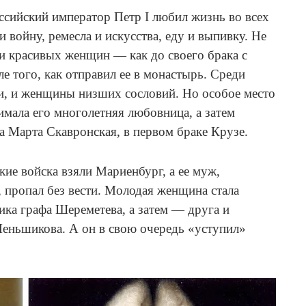
оссийский император Петр I любил жизнь во всех
и войну, ремесла и искусства, еду и выпивку. Не
и красивых женщин — как до своего брака с
е того, как отправил ее в монастырь. Среди
и, и женщины низших сословий. Но особое место
имала его многолетняя любовница, а затем
 Марта Скавронская, в первом браке Крузе.
ские войска взяли Мариенбург, а ее муж,
 пропал без вести. Молодая женщина стала
ика графа Шереметева, а затем — друга и
Меньшикова. А он в свою очередь «уступил»