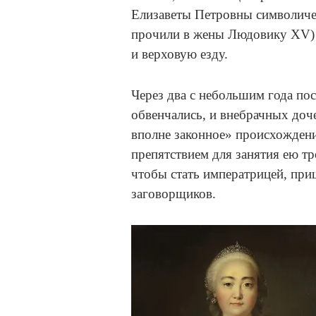
Елизаветы Петровны символичес
прочили в жены Людовику XV) 
и верховую езду.
Через два с небольшим года по
обвенчались, и внебрачных доч
вполне законное» происхожден
препятствием для занятия ею тр
чтобы стать императрицей, пр
заговорщиков.