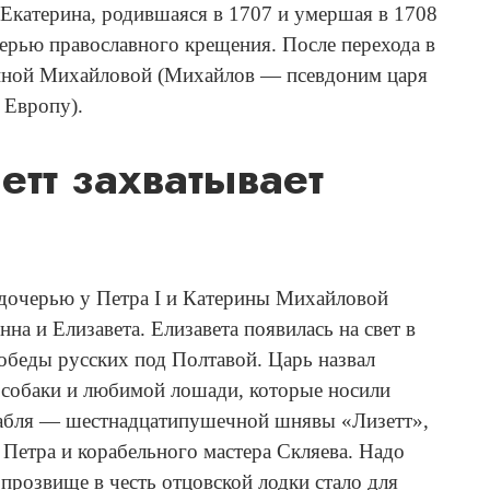
 Екатерина, родившаяся в 1707 и умершая в 1708
терью православного крещения. После перехода в
риной Михайловой (Михайлов — псевдоним царя
 Европу).
тт захватывает
 дочерью у Петра I и Катерины Михайловой
на и Елизавета. Елизавета появилась на свет в
победы русских под Полтавой. Царь назвал
 собаки и любимой лошади, которые носили
рабля — шестнадцатипушечной шнявы «Лизетт»,
 Петра и корабельного мастера Скляева. Надо
 прозвище в честь отцовской лодки стало для