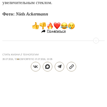
увеличительным стеклом.
Фото:
Niels Ackermann
Поделиться
СТИЛЬ ЖИЗНИ
ТЕХНОЛОГИИ
28.07.2026, 15:06
ОБНОВЛЕНО
31.07.2026, 22:08
ТЕХНОЛОГИИ DREAME ДЛЯ
ИДЕАЛЬНОГО ДОМА: КАК Z40
AQUACYCLE PRO МЕНЯЕТ
ПОВСЕДНЕВНУЮ УБОРКУ
Поддерживать дом в чистоте — трудозатратная и
не самая приятная часть жизни, полностью
исключить которую крайне сложно. Даже если к
вам приходит клинер, брать в руки пылесос