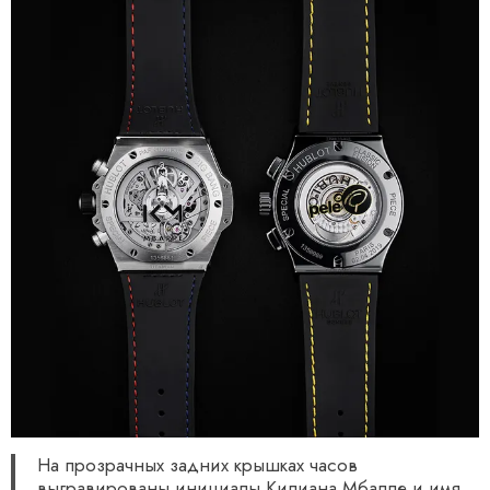
На прозрачных задних крышках часов
выгравированы инициалы Килиана Мбаппе и имя