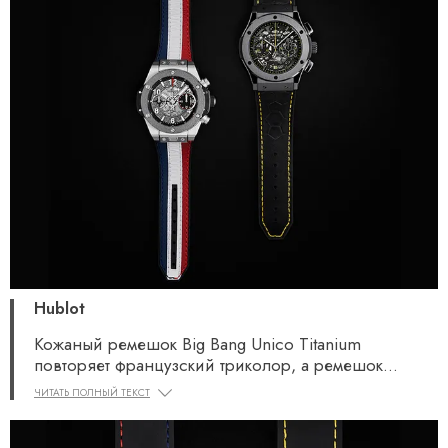
Hublot
Кожаный ремешок Big Bang Unico Titanium
повторяет французский триколор, а ремешок
Classic Fusion Aerofusion Chronograph Pelé Special
ЧИТАТЬ ПОЛНЫЙ ТЕКСТ
Piece изготовлен с тиснением в виде рисунка
футбольного мяча.