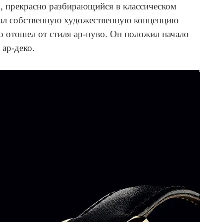
, прекрасно разбирающийся в классическом
тал собственную художественную концепцию
 отошел от стиля ар-нуво. Он положил начало
 ар-деко.