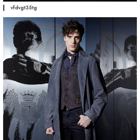
vfdvgt35tg