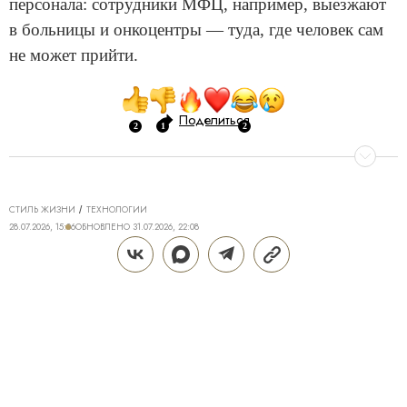
персонала: сотрудники МФЦ, например, выезжают
в больницы и онкоцентры — туда, где человек сам
не может прийти.
Поделиться
СТИЛЬ ЖИЗНИ
ТЕХНОЛОГИИ
28.07.2026, 15:06
ОБНОВЛЕНО
31.07.2026, 22:08
ТЕХНОЛОГИИ DREAME ДЛЯ
ИДЕАЛЬНОГО ДОМА: КАК Z40
AQUACYCLE PRO МЕНЯЕТ
ПОВСЕДНЕВНУЮ УБОРКУ
Поддерживать дом в чистоте — трудозатратная и
не самая приятная часть жизни, полностью
исключить которую крайне сложно. Даже если к