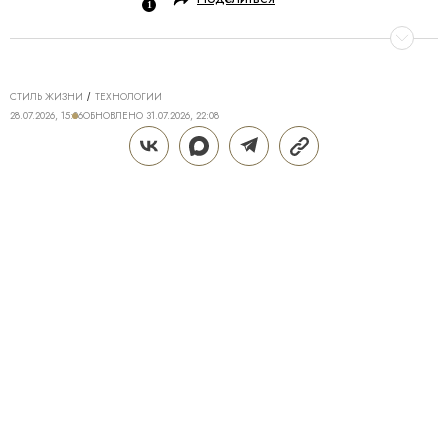
СТИЛЬ ЖИЗНИ
ТЕХНОЛОГИИ
28.07.2026, 15:06
ОБНОВЛЕНО
31.07.2026, 22:08
ТЕХНОЛОГИИ DREAME ДЛЯ
ИДЕАЛЬНОГО ДОМА: КАК Z40
AQUACYCLE PRO МЕНЯЕТ
ПОВСЕДНЕВНУЮ УБОРКУ
Поддерживать дом в чистоте — трудозатратная и
не самая приятная часть жизни, полностью
исключить которую крайне сложно. Даже если к
вам приходит клинер, брать в руки пылесос
периодически все равно приходится. Пролитый
кофе или чай, крошки от еды, пыль и другие
загрязнения появляются в ежедневном формате,
особенно если дома есть дети или домашние
животные. Современные технологии помогают без
ненужных забот поддерживать дом в чистоте