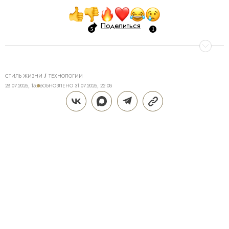
Поделиться
СТИЛЬ ЖИЗНИ
ТЕХНОЛОГИИ
28.07.2026, 15:06
ОБНОВЛЕНО
31.07.2026, 22:08
ТЕХНОЛОГИИ DREAME ДЛЯ
ИДЕАЛЬНОГО ДОМА: КАК Z40
AQUACYCLE PRO МЕНЯЕТ
ПОВСЕДНЕВНУЮ УБОРКУ
Поддерживать дом в чистоте — трудозатратная и
не самая приятная часть жизни, полностью
исключить которую крайне сложно. Даже если к
вам приходит клинер, брать в руки пылесос
периодически все равно приходится. Пролитый
кофе или чай, крошки от еды, пыль и другие
загрязнения появляются в ежедневном формате,