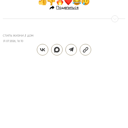
Поделиться
СТИЛЬ ЖИЗНИ
ДОМ
31.07.2026, 16:10
АРХИТЕКТУРА ДВОРА: КАК
ПРИВАТНОЕ ПРОСТРАНСТВО
СТАЛО ВАЖНЫМ АКТИВОМ
ЭЛИТНОГО ДОМА
Когда-то собственный закрытый двор считали
отличительной деталью делюкс-проекта — теперь
это, по сути, привычная реальность
ИРИНА ПАЛЕЙ
Теги:
Дом