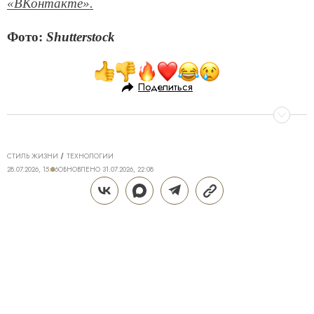
«ВКонтакте».
Фото:
Shutterstock
Поделиться
СТИЛЬ ЖИЗНИ
ТЕХНОЛОГИИ
28.07.2026, 15:06
ОБНОВЛЕНО
31.07.2026, 22:08
ТЕХНОЛОГИИ DREAME ДЛЯ
ИДЕАЛЬНОГО ДОМА: КАК Z40
AQUACYCLE PRO МЕНЯЕТ
ПОВСЕДНЕВНУЮ УБОРКУ
Поддерживать дом в чистоте — трудозатратная и
не самая приятная часть жизни, полностью
исключить которую крайне сложно. Даже если к
вам приходит клинер, брать в руки пылесос