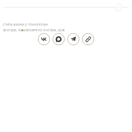
СТИЛЬ ЖИЗНИ
ТЕХНОЛОГИИ
28.07.2026, 15:06
ОБНОВЛЕНО
31.07.2026, 22:08
ТЕХНОЛОГИИ DREAME ДЛЯ
ИДЕАЛЬНОГО ДОМА: КАК Z40
AQUACYCLE PRO МЕНЯЕТ
ПОВСЕДНЕВНУЮ УБОРКУ
Поддерживать дом в чистоте — трудозатратная и
не самая приятная часть жизни, полностью
исключить которую крайне сложно. Даже если к
вам приходит клинер, брать в руки пылесос
периодически все равно приходится. Пролитый
кофе или чай, крошки от еды, пыль и другие
загрязнения появляются в ежедневном формате,
особенно если дома есть дети или домашние
животные. Современные технологии помогают без
ненужных забот поддерживать дом в чистоте