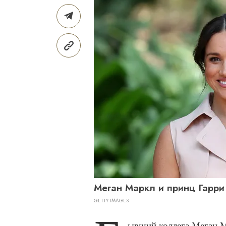
Меган Маркл и принц Гарри
GETTY IMAGES
ывший коллега Меган 