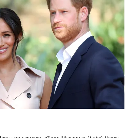
Маркл по сериалу «Форс-Мажоры» (
Suits
) Дерек