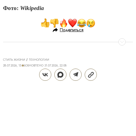
Фото:
Wikipedia
Поделиться
СТИЛЬ ЖИЗНИ
ТЕХНОЛОГИИ
28.07.2026, 15:06
ОБНОВЛЕНО
31.07.2026, 22:08
ТЕХНОЛОГИИ DREAME ДЛЯ
ИДЕАЛЬНОГО ДОМА: КАК Z40
AQUACYCLE PRO МЕНЯЕТ
ПОВСЕДНЕВНУЮ УБОРКУ
Поддерживать дом в чистоте — трудозатратная и
не самая приятная часть жизни, полностью
исключить которую крайне сложно. Даже если к
вам приходит клинер, брать в руки пылесос
периодически все равно приходится. Пролитый