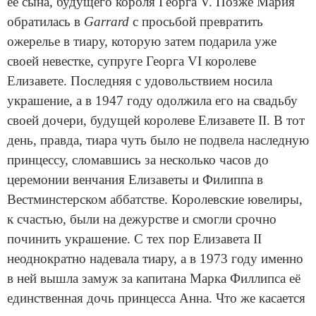
её сына, будущего короля Георга V. Позже Мария
обратилась в
Garrard
с просьбой превратить
ожерелье в тиару, которую затем подарила уже
своей невестке, супруге Георга VI королеве
Елизавете. Последняя с удовольствием носила
украшение, а в 1947 году одолжила его на свадьбу
своей дочери, будущей королеве Елизавете II. В тот
день, правда, тиара чуть было не подвела наследную
принцессу, сломавшись за несколько часов до
церемонии венчания Елизаветы и Филиппа в
Вестминстерском аббатстве. Королевские ювелиры,
к счастью, были на дежурстве и смогли срочно
починить украшение. С тех пор Елизавета II
неоднократно надевала тиару, а в 1973 году именно
в ней вышла замуж за капитана Марка Филлипса её
единственная дочь принцесса Анна. Что же касается