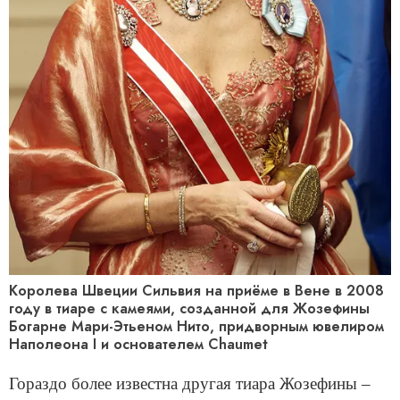
Королева Швеции Сильвия на приёме в Вене в 2008
году в тиаре с камеями, созданной для Жозефины
Богарне Мари-Этьеном Нито, придворным ювелиром
Наполеона I и основателем Chaumet
Гораздо более известна другая тиара Жозефины –