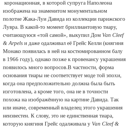
коронационная, в которой супруга Наполеона
изображена на знаменитом монументальном
полотне Жака-Луи Давида из коллекции парижского
Лувра. В какой-то момент бриллиантовую тиару,
считающуюся «той самой», выкупил Дом
Van Cleef
& Arpels
и даже одалживал её Грейс Келли (княгиня
Монако появилась в ней на костюмированном балу
в 1966 году), однако позже к провенансу украшения
появилось много вопросов.В частности, форма
основания тиары не соответствует моде той эпохи,
когда она предположительно должна была быть
изготовлена, а кроме того, она не в точности
похожа на изображённую на картине Давида. Так
или иначе, современный владелец этого украшения
неизвестен. К слову, это не единственная тиара,
которую княгиня Грейс одалживала у
Van Cleef &