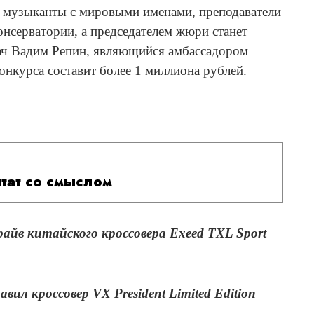
т музыканты с мировыми именами, преподаватели
нсерватории, а председателем жюри станет
пач Вадим Репин, являющийся амбассадором
онкурса составит более 1 миллиона рублей.
итат со смыслом
йв китайского кроссовера Exeed TXL Sport
ил кроссовер VX President Limited Edition