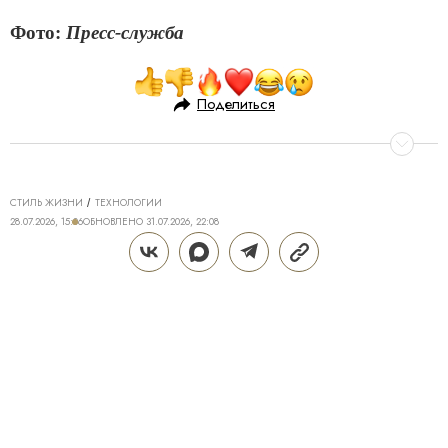
Фото:
Пресс-служба
Поделиться
СТИЛЬ ЖИЗНИ
ТЕХНОЛОГИИ
28.07.2026, 15:06
ОБНОВЛЕНО
31.07.2026, 22:08
ТЕХНОЛОГИИ DREAME ДЛЯ
ИДЕАЛЬНОГО ДОМА: КАК Z40
AQUACYCLE PRO МЕНЯЕТ
ПОВСЕДНЕВНУЮ УБОРКУ
Поддерживать дом в чистоте — трудозатратная и
не самая приятная часть жизни, полностью
исключить которую крайне сложно. Даже если к
вам приходит клинер, брать в руки пылесос
периодически все равно приходится. Пролитый