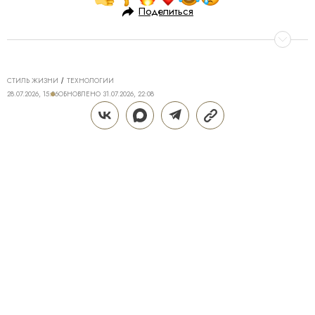
Поделиться
СТИЛЬ ЖИЗНИ
ТЕХНОЛОГИИ
28.07.2026, 15:06
ОБНОВЛЕНО
31.07.2026, 22:08
ТЕХНОЛОГИИ DREAME ДЛЯ
ИДЕАЛЬНОГО ДОМА: КАК Z40
AQUACYCLE PRO МЕНЯЕТ
ПОВСЕДНЕВНУЮ УБОРКУ
Поддерживать дом в чистоте — трудозатратная и
не самая приятная часть жизни, полностью
исключить которую крайне сложно. Даже если к
вам приходит клинер, брать в руки пылесос
периодически все равно приходится. Пролитый
кофе или чай, крошки от еды, пыль и другие
загрязнения появляются в ежедневном формате,
особенно если дома есть дети или домашние
животные. Современные технологии помогают без