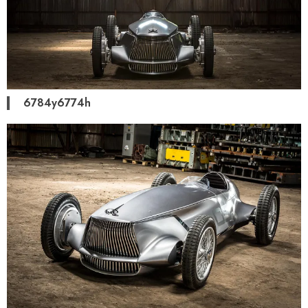
6784y6774h