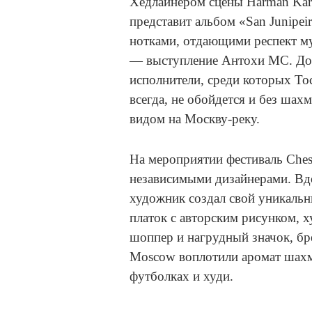
Хедлайнером сцены Harman Kard
представит альбом «San Junipei
нотками, отдающими респект му
— выступление Антохи МС. Доп
исполнители, среди которых То
всегда, не обойдется и без шахм
видом на Москву-реку.
На мероприятии фестиваль Ches
независимыми дизайнерами. Вд
художник создал свой уникаль
платок с авторским рисунком,
шоппер и нагрудный значок, б
Moscow воплотили аромат шахма
футболках и худи.