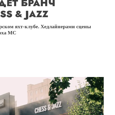
ДЕТ БРАНЧ
S & JAZZ
рском яхт-клубе. Хедлайнерами сцены
оха MC