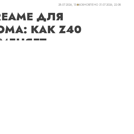
28.07.2026, 15:06
ОБНОВЛЕНО
31.07.2026, 22:08
REAME ДЛЯ
МА: КАК Z40
 МЕНЯЕТ
 УБОРКУ
озатратная и не самая приятная часть
ую крайне сложно. Даже если к вам
сос периодически все равно приходится.
еды, пыль и другие загрязнения
собенно если дома есть дети или
ехнологии помогают без ненужных забот