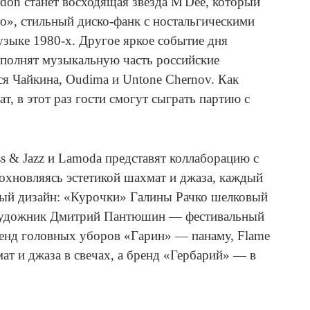
on станет восходящая звезда M'Dee, который
ro», стильный диско-фанк с ностальгическими
зыке 1980-х. Другое яркое событие дня
олнят музыкальную часть российские
ся Чайкина, Oudima и Untone Chernov. Как
ат, в этот раз гости смогут сыграть партию с
s & Jazz и Lamoda представят коллаборацию с
охновляясь эстетикой шахмат и джаза, каждый
ный дизайн: «Курочки» Галины Рачко шелковый
 художник Дмитрий Пантюшин — фестивальный
ренд головных уборов «Гарин» — панаму, Flame
т и джаза в свечах, а бренд «Гербарий» — в