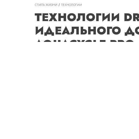
СТИЛЬ ЖИЗНИ
ТЕХНОЛОГИИ
ТЕХНОЛОГИИ D
ИДЕАЛЬНОГО ДО
AQUACYCLE PRO
ПОВСЕДНЕВНУЮ
Поддерживать дом в чистоте — труд
жизни, полностью исключить котор
приходит клинер, брать в руки пыле
Пролитый кофе или чай, крошки от 
появляются в ежедневном формате, о
домашние животные. Современные т
поддерживать дом в чистоте
АНТОН ШИРЯЕВ