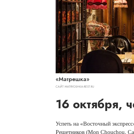
«Матрешка»
САЙТ MATRYOSHKA-REST.RU
16 октября, ч
Успеть на «Восточный экспрес
Решетников (Mon Chouchou, Сан