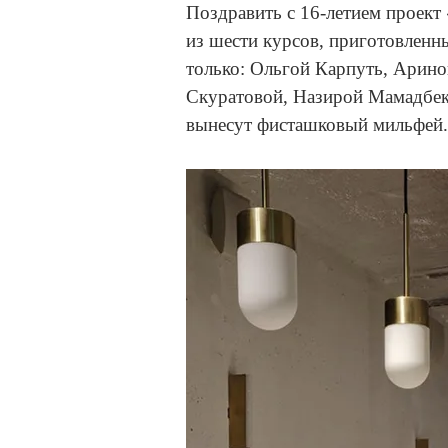
Поздравить с 16-летием проек
из шести курсов, приготовленн
только: Ольгой Карпуть, Арин
Скуратовой, Назирой Мамадбек
вынесут фисташковый мильфей.