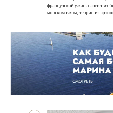
французский ужин: паштет из б
морским ежом, террин из артиш