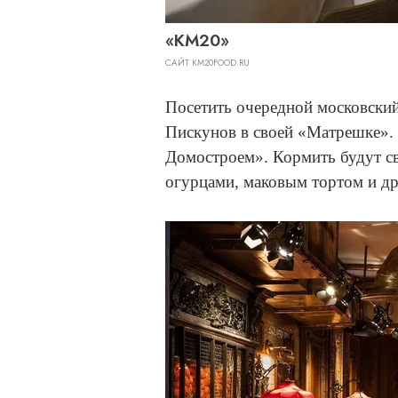
«КМ20»
САЙТ KM20FOOD.RU
Посетить очередной московский
Пискунов в своей «Матрешке».
Домостроем». Кормить будут с
огурцами, маковым тортом и д