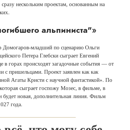
о сразу нескольким проектам, основанным на
ких.
погибшего альпиниста"»
р Домогаров-младший по сценарию Ольги
цейского Петера Глебски сыграет Евгений
е в горах происходят загадочные события — от
и с пришельцами. Проект заявлен как как
нной Агаты Кристи с научной фантастикой». По
которая сыграет госпожу Мозес, в фильме, в
ни будет новая, дополнительная линия. Фильм
2027 года.
 всё, что могу себе