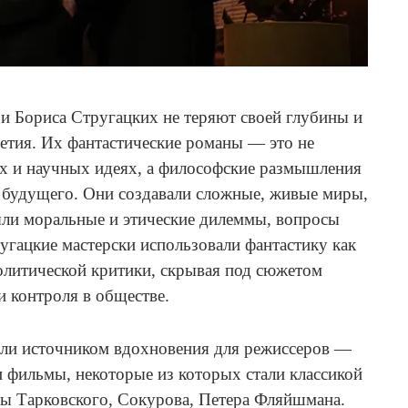
и Бориса Стругацких не теряют своей глубины и
летия. Их фантастические романы — это не
х и научных идеях, а философские размышления
и будущего. Они создавали сложные, живые миры,
были моральные и этические дилеммы, вопросы
угацкие мастерски использовали фантастику как
олитической критики, скрывая под сюжетом
и контроля в обществе.
или источником вдохновения для режиссеров —
 фильмы, некоторые из которых стали классикой
ы Тарковского, Сокурова, Петера Фляйшмана.