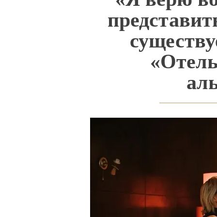
представить
существу
«Отель
ал