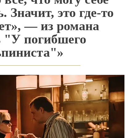
. Значит, это где-то
ет», — из романа
 "У погибшего
ьпиниста"»