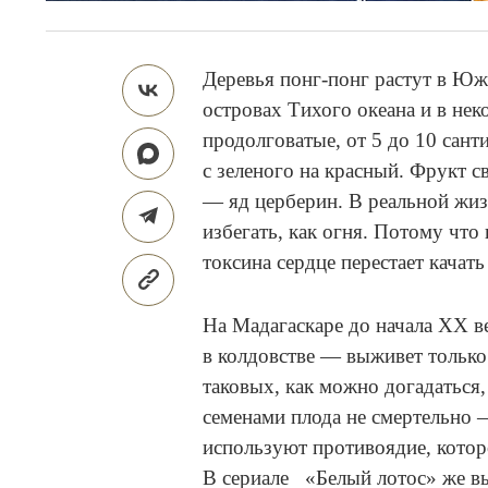
Деревья понг-понг растут в Ю
островах Тихого океана и в не
продолговатые, от 5 до 10 сант
с зеленого на красный. Фрукт 
— яд церберин. В реальной жизн
избегать, как огня. Потому что
токсина сердце перестает качат
На Мадагаскаре до начала XX в
в колдовстве — выживет только
таковых, как можно догадаться,
семенами плода не смертельно 
используют противоядие, котор
В сериале «Белый лотос» же в