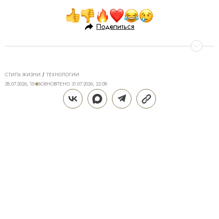
Поделиться
СТИЛЬ ЖИЗНИ
ТЕХНОЛОГИИ
28.07.2026, 15:06
ОБНОВЛЕНО
31.07.2026, 22:08
ТЕХНОЛОГИИ DREAME ДЛЯ
ИДЕАЛЬНОГО ДОМА: КАК Z40
AQUACYCLE PRO МЕНЯЕТ
ПОВСЕДНЕВНУЮ УБОРКУ
Поддерживать дом в чистоте — трудозатратная и
не самая приятная часть жизни, полностью
исключить которую крайне сложно. Даже если к
вам приходит клинер, брать в руки пылесос
периодически все равно приходится. Пролитый
кофе или чай, крошки от еды, пыль и другие
загрязнения появляются в ежедневном формате,