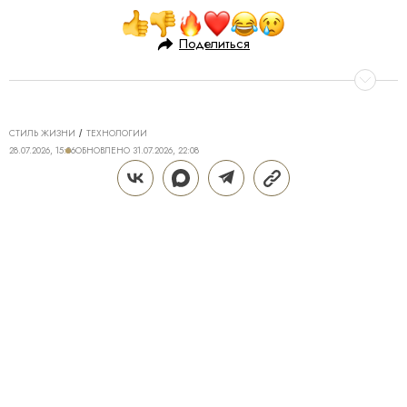
Поделиться
СТИЛЬ ЖИЗНИ
ТЕХНОЛОГИИ
28.07.2026, 15:06
ОБНОВЛЕНО
31.07.2026, 22:08
ТЕХНОЛОГИИ DREAME ДЛЯ
ИДЕАЛЬНОГО ДОМА: КАК Z40
AQUACYCLE PRO МЕНЯЕТ
ПОВСЕДНЕВНУЮ УБОРКУ
Поддерживать дом в чистоте — трудозатратная и
не самая приятная часть жизни, полностью
исключить которую крайне сложно. Даже если к
вам приходит клинер, брать в руки пылесос
периодически все равно приходится. Пролитый
кофе или чай, крошки от еды, пыль и другие
загрязнения появляются в ежедневном формате,