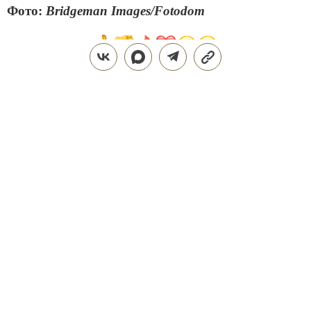
Фото:
Bridgeman Images/Fotodom
Поделиться
СТИЛЬ ЖИЗНИ
ТЕХНОЛОГИИ
28.07.2026, 15:06
ОБНОВЛЕНО
31.07.2026, 22:08
ТЕХНОЛОГИИ DREAME ДЛЯ
ИДЕАЛЬНОГО ДОМА: КАК Z40
AQUACYCLE PRO МЕНЯЕТ
ПОВСЕДНЕВНУЮ УБОРКУ
Поддерживать дом в чистоте — трудозатратная и
не самая приятная часть жизни, полностью
исключить которую крайне сложно. Даже если к
вам приходит клинер, брать в руки пылесос
периодически все равно приходится. Пролитый
кофе или чай, крошки от еды, пыль и другие