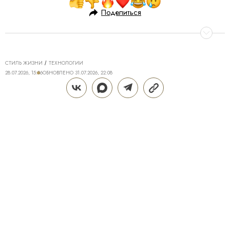
Поделиться
СТИЛЬ ЖИЗНИ
ТЕХНОЛОГИИ
28.07.2026, 15:06
ОБНОВЛЕНО
31.07.2026, 22:08
ТЕХНОЛОГИИ DREAME ДЛЯ
ИДЕАЛЬНОГО ДОМА: КАК Z40
AQUACYCLE PRO МЕНЯЕТ
ПОВСЕДНЕВНУЮ УБОРКУ
Поддерживать дом в чистоте — трудозатратная и
не самая приятная часть жизни, полностью
исключить которую крайне сложно. Даже если к
вам приходит клинер, брать в руки пылесос
периодически все равно приходится. Пролитый
кофе или чай, крошки от еды, пыль и другие
загрязнения появляются в ежедневном формате,
особенно если дома есть дети или домашние
животные. Современные технологии помогают без