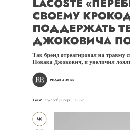
LACOSTE «ПЕРЕ
СВОЕМУ КРОКОД
ПОДДЕРЖАТЬ Т
ДЖОКОВИЧА ПО
Так бренд отреагировал на травму с
Новака Джокович, и увеличил лояль
РЕДАКЦИЯ RR
Теги:
Гардероб
Спорт
Теннис