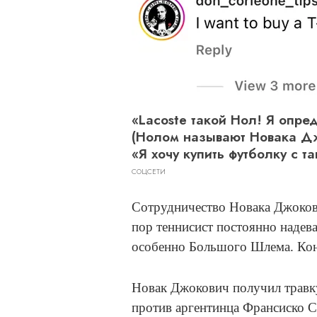
«Lacoste такой Нол! Я опре
(Нолом называют Новака Д
«Я хочу купить футболку с т
СОЦСЕТИ
Сотрудничество Новака Джокович
пор теннисист постоянно надев
особенно Большого Шлема. Конт
Новак Джокович получил травку
против аргентинца Франсиско С