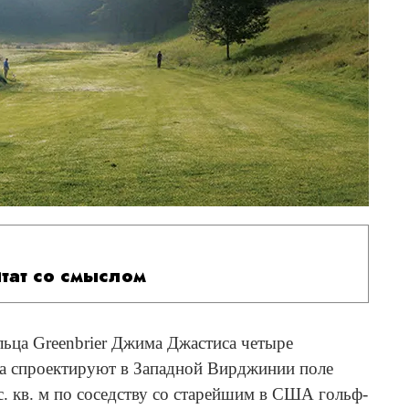
итат со смыслом
ьца Greenbrier Джима Джастиса четыре
а спроектируют в Западной Вирджинии поле
. кв. м по соседству со старейшим в США гольф-