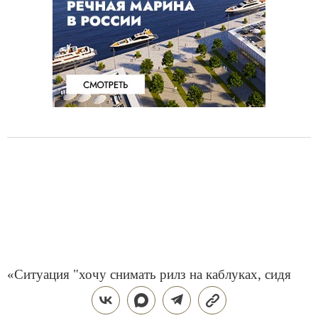
«Ситуация "хочу снимать рилз на каблуках, сидя
задом-наперед на лошади" у нас недопустима. Даже
самые крутые ролики, которые снимали в нашем