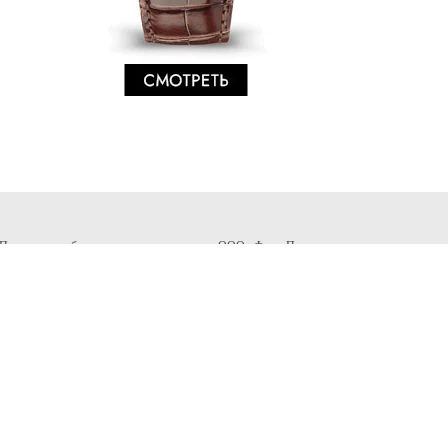
 Пользователь безвозмездно предоставляет ООО «Фэшн Пресс»
ние, воспроизведение, распространение, создание производных
ю материалов и доведение их до всеобщего сведения через сайт