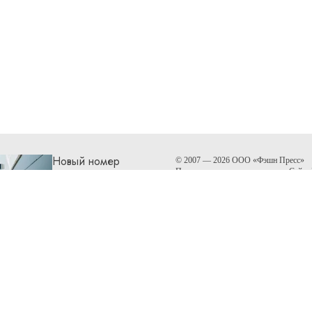
Новый номер
© 2007 — 2026 ООО «Фэшн Пресс»
При размещении материалов на Сайте
МАЙ-2026
неисключительные права на использова
произведений, а также на демонстраци
robb.report
.
О НОМЕРЕ
КУПИТЬ
Соглашение об условиях
Архив номеров
Политика конфиденциальности