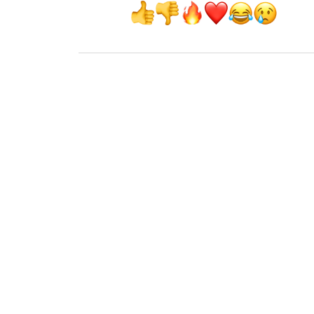
СТИЛЬ ЖИЗНИ
ТЕХНОЛОГИИ
ТЕХНОЛОГИИ D
ИДЕАЛЬНОГО ДО
AQUACYCLE PRO
ПОВСЕДНЕВНУЮ
Поддерживать дом в чистоте — труд
жизни, полностью исключить котор
приходит клинер, брать в руки пыле
Пролитый кофе или чай, крошки от 