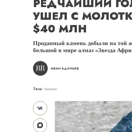
РЕДЧАЙШИЙ ГО
УШЕЛ С МОЛОТК
$40 МЛН
Проданный камень добыли на той же
большой в мире алмаз «Звезда Афр
ИВАН АДОНЬЕВ
Теги:
Аукцион