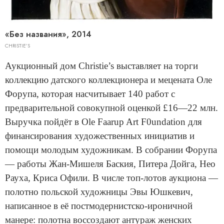
«Без названия», 2014
CHRISTIE’S
Аукционный дом Christie’s выставляет на торги
коллекцию датского коллекционера и мецената Оле
Форупа, которая насчитывает 140 работ с
предварительной совокупной оценкой £16—22 млн.
Выручка пойдёт в Ole Faarup Art F0undation для
финансирования художественных инициатив и
помощи молодым художникам. В собрании Форупа
— работы Жан-Мишеля Баския, Питера Дойга, Нео
Рауха, Криса Офили. В числе топ-лотов аукциона —
полотно польской художницы Эвы Юшкевич,
написанное в её постмодернистско-ироничной
манере: полотна воссоздают антураж женских