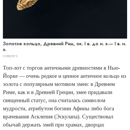
Золотое кольцо, Древний Рим, ок. I в. до н. э.— I в. н.
э.
CHRISTIE’S
Топ-лот с торгов античными древностями в Нью-
Йорке — очень редкое и ценное античное кольцо из
золота с популярным мотивом змеи: в Древнем
Риме, как и в Древней Греции, змее придавали
священный статус, она считалась символом
мудрости, атрибутом богини Афины либо бога
врачевания Асклепия (Эскулапа). Существовал
обычай держать змей при храмах, дворцах