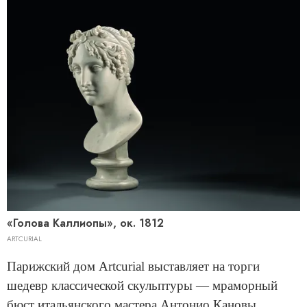
«Голова Каллиопы», ок. 1812
ARTCURIAL
Парижский дом Artcurial выставляет на торги
шедевр классической скульптуры — мраморный
бюст итальянского мастера Антонио Кановы.