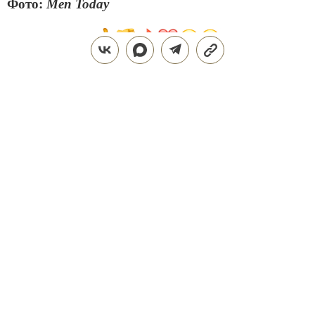
Фото:
Men Today
Поделиться
ЗДОРОВЬЕ
НОВОСТИ
03.03.2023, 16:46
В ПОДМОСКОВЬЕ ЗАКРЫВАЕТСЯ
СЕЗОН ЗИМНИХ ТУРНИРОВ ПО
КОННОМУ ПОЛО НА СНЕГУ —
2023
Церемония закрытия, в рамках которой будет
разыгран Кубок Целеево, пройдет 5 марта
ТАТЬЯНА ФОМИНА